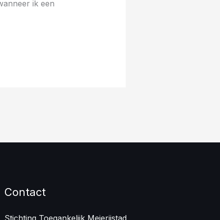
 wanneer ik een
Contact
Stichting Toegankelijk Meierijstad