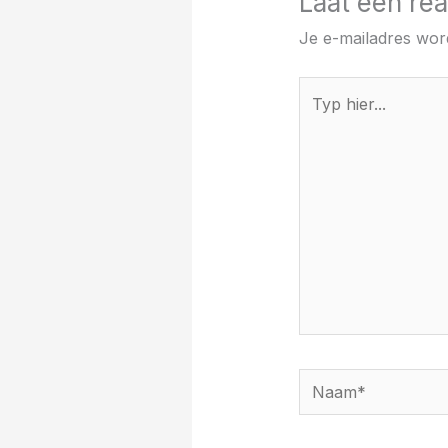
Laat een rea
Je e-mailadres word
Typ
hier...
Naam*