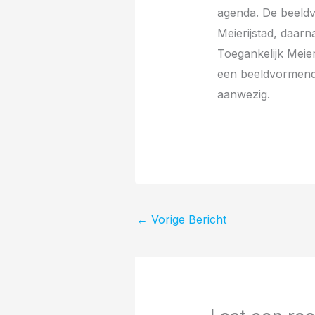
agenda. De beeldv
Meierijstad, daarn
Toegankelijk Meier
een beeldvormende
aanwezig.
←
Vorige Bericht