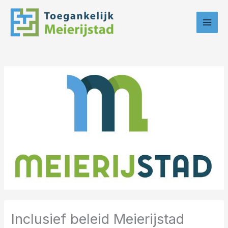
Ga
naar
de
inhoud
Inclusief beleid Meierijstad