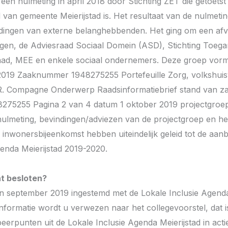
een nulmeting in april 2018 door Stichting ZET die getoetst
id van gemeente Meierijstad is. Het resultaat van de nulmetin
indingen van externe belanghebbenden. Het ging om een afv
gen, de Adviesraad Sociaal Domein (ASD), Stichting Toegank
aad, MEE en enkele sociaal ondernemers. Deze groep vor
019 Zaaknummer 1948275255 Portefeuille Zorg, volkshuis
. Compagne Onderwerp Raadsinformatiebrief stand van za
75255 Pagina 2 van 4 datum 1 oktober 2019 projectgroep
ulmeting, bevindingen/adviezen van de projectgroep en het
inwonersbijeenkomst hebben uiteindelijk geleid tot de aanb
genda Meierijstad 2019-2020.
nt besloten?
 in september 2019 ingestemd met de Lokale Inclusie Agenda
nformatie wordt u verwezen naar het collegevoorstel, dat i
peerpunten uit de Lokale Inclusie Agenda Meierijstad in act