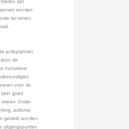
tellen zijn
eplannen worden
nde terreinen.
tad.
de actieplannen
 door de
p Inclusieve
gsdeskundigen.
everen voor de
s zeer goed
d waren. Onder
rking, autisme,
an gesteld worden
de uitgangspunten