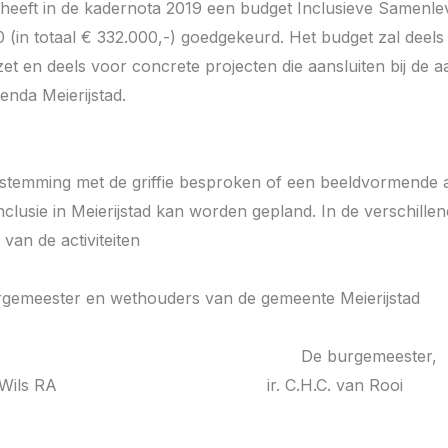
eeft in de kadernota 2019 een budget Inclusieve Samenlev
 (in totaal € 332.000,-) goedgekeurd. Het budget zal deel
zet en deels voor concrete projecten die aansluiten bij de 
enda Meierijstad.
fstemming met de griffie besproken of een beeldvormende 
clusie in Meierijstad kan worden gepland. In de verschille
 van de activiteiten
gemeester en wethouders van de gemeente Meierijstad
etaris, De burgemeester,
 Wilms-Wils RA ir. C.H.C. van Rooi