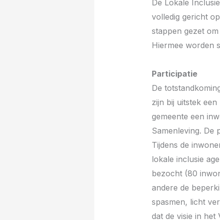
De Lokale Inclusie
volledig gericht o
stappen gezet om 
Hiermee worden sta
Participatie
De totstandkoming
zijn bij uitstek e
gemeente een inwo
Samenleving. De p
Tijdens de inwone
lokale inclusie a
bezocht (80 inwon
andere de beperkin
spasmen, licht ver
dat de visie in he