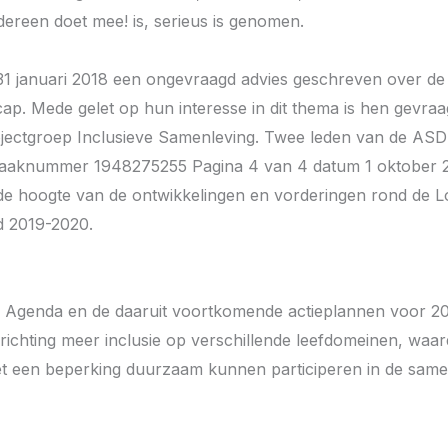
edereen doet mee! is, serieus is genomen.
1 januari 2018 een ongevraagd advies geschreven over de
p. Mede gelet op hun interesse in dit thema is hen gevraa
ectgroep Inclusieve Samenleving. Twee leden van de ASD z
Zaaknummer 1948275255 Pagina 4 van 4 datum 1 oktober 
de hoogte van de ontwikkelingen en vorderingen rond de Lo
d 2019-2020.
e Agenda en de daaruit voortkomende actieplannen voor 20
richting meer inclusie op verschillende leefdomeinen, waa
et een beperking duurzaam kunnen participeren in de same