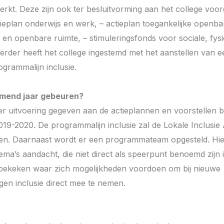
erkt. Deze zijn ook ter besluitvorming aan het college voor
ctieplan onderwijs en werk, – actieplan toegankelijke open
 en openbare ruimte, – stimuleringsfonds voor sociale, fysie
 Verder heeft het college ingestemd met het aanstellen van
ogrammalijn inclusie.
omend jaar gebeuren?
r uitvoering gegeven aan de actieplannen en voorstellen bi
019-2020. De programmalijn inclusie zal de Lokale Inclusie
n. Daarnaast wordt er een programmateam opgesteld. Hier
ema’s aandacht, die niet direct als speerpunt benoemd zijn i
bekeken waar zich mogelijkheden voordoen om bij nieuwe
gen inclusie direct mee te nemen.