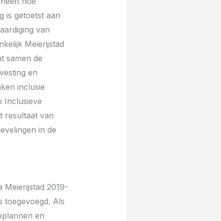
 heeft hoe
g is getoetst aan
aardiging van
elijk Meierijstad
mt samen de
vesting en
ken inclusie
 Inclusieve
 resultaat van
evelingen in de
 Meierijstad 2019-
s toegevoegd. Als
ieplannen en