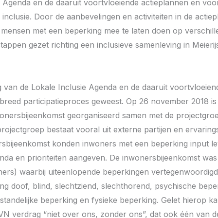
 Agenda en de daaruit voortvloeiende actieplannen en voors
p inclusie. Door de aanbevelingen en activiteiten in de acti
mensen met een beperking mee te laten doen op verschille
ppen gezet richting een inclusieve samenleving in Meierijs
 van de Lokale Inclusie Agenda en de daaruit voortvloeien
en breed participatieproces geweest. Op 26 november 2018 is
nersbijeenkomst georganiseerd samen met de projectgroe
rojectgroep bestaat vooral uit externe partijen en ervarin
rsbijeenkomst konden inwoners met een beperking input l
genda en prioriteiten aangeven. De inwonersbijeenkomst wa
ers) waarbij uiteenlopende beperkingen vertegenwoordig
g doof, blind, slechtziend, slechthorend, psychische bepe
standelijke beperking en fysieke beperking. Gelet hierop k
t VN verdrag “niet over ons, zonder ons”, dat ook één van 