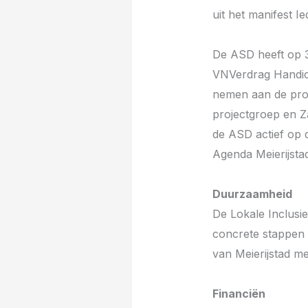
uit het manifest I
De ASD heeft op 3
VNVerdrag Handica
nemen aan de proj
projectgroep en 
de ASD actief op 
Agenda Meierijsta
Duurzaamheid
De Lokale Inclusi
concrete stappen 
van Meierijstad m
Financiën