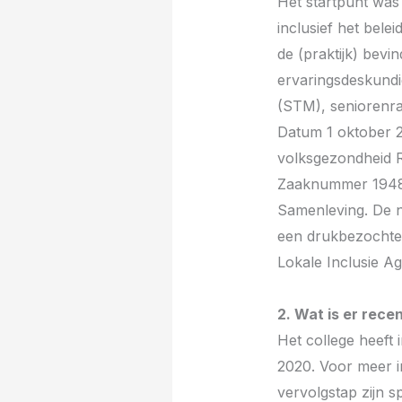
Het startpunt was 
inclusief het bele
de (praktijk) bev
ervaringsdeskundi
(STM), seniorenr
Datum 1 oktober 2
volksgezondheid R
Zaaknummer 19482
Samenleving. De n
een drukbezochte 
Lokale Inclusie A
2. Wat is er rece
Het college heeft
2020. Voor meer i
vervolgstap zijn s