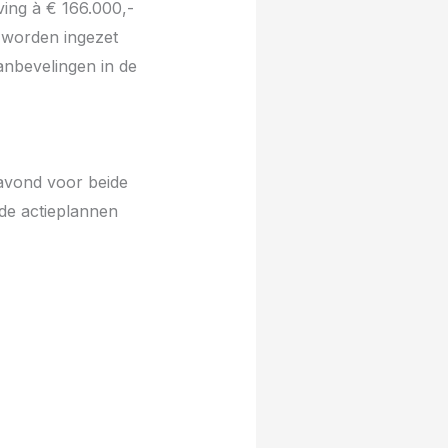
ing à € 166.000,-
s worden ingezet
aanbevelingen in de
avond voor beide
nde actieplannen