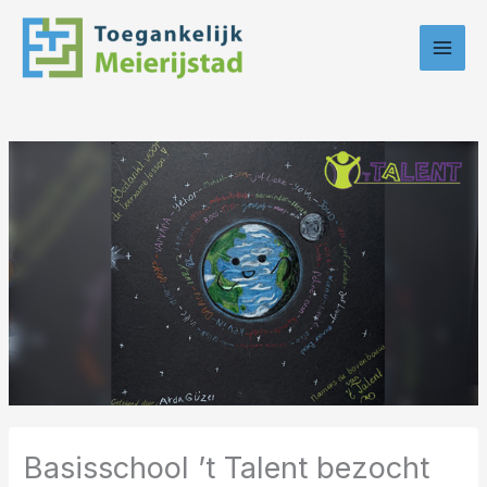
Ga
naar
de
inhoud
Basisschool ’t Talent bezocht